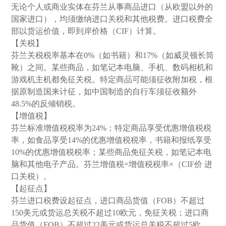
无论个人或商业实体在芬兰从事商品进口（从欧盟以外的
国家进口），均须缴纳进口关税和其他税费。进口税费全
部以货运价值，即到岸价格（CIF）计算。
【关税】
芬兰关税税率基本在0%（如书籍）和17%（如威灵顿长筒
靴）之间。某些商品，如笔记本电脑、手机、数码相机和
游戏机主机都免征关税。特定商品可能须征收附加税，根
据原制造国来计征，如中国制造的自行车须征收额外
48.5%的反倾销税。
【增值税】
芬兰标准增值税税率为24%；特定商品享受优惠增值税税
率，如食品享受14%的优惠增值税税率，书籍和报纸享受
10%的优惠增值税税率；某些商品免征关税，如笔记本电
脑和其他电子产品。芬兰增值税=增值税税率×（CIF价 进
口关税）。
【起征点】
芬兰进口税费设起征点，进口商品货值（FOB）不超过
150美元或货运总关税不超过10欧元，免征关税；进口商
品货值（FOB）不超过22美元或货运总关税不超过5欧